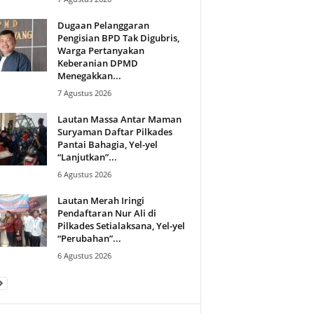
Dugaan Pelanggaran
Pengisian BPD Tak Digubris,
Warga Pertanyakan
Keberanian DPMD
Menegakkan...
7 Agustus 2026
Lautan Massa Antar Maman
Suryaman Daftar Pilkades
Pantai Bahagia, Yel-yel
“Lanjutkan”...
6 Agustus 2026
Lautan Merah Iringi
Pendaftaran Nur Ali di
Pilkades Setialaksana, Yel-yel
“Perubahan”...
6 Agustus 2026