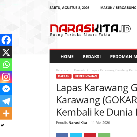
SABTU, AGUSTUS 8, 2026
MASUK / BERGABUNG
N
a
r
a
s
i
K
HOME
REDAKSI
PEDOMAN ME
i
t
Beranda
Daerah
Lapas Karawang Gandeng Pemka
a
DAERAH
PEMERINTAHAN
Lapas Karawang 
Karawang (GOKAR)
Kembali ke Dunia 
Penulis
Narasi Kita
-
11 Mei 2026