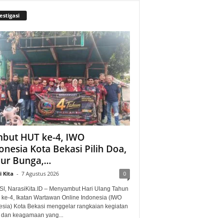
estigasi
but HUT ke-4, IWO
onesia Kota Bekasi Pilih Doa,
ur Bunga,...
 Kita
-
7 Agustus 2026
0
I, NarasiKita.ID – Menyambut Hari Ulang Tahun
 ke-4, Ikatan Wartawan Online Indonesia (IWO
esia) Kota Bekasi menggelar rangkaian kegiatan
l dan keagamaan yang...