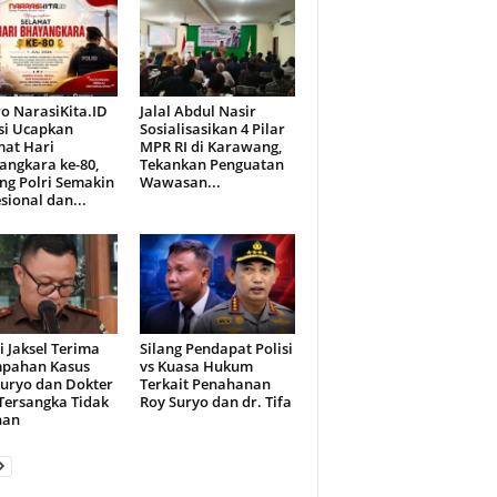
o NarasiKita.ID
Jalal Abdul Nasir
si Ucapkan
Sosialisasikan 4 Pilar
mat Hari
MPR RI di Karawang,
angkara ke-80,
Tekankan Penguatan
ng Polri Semakin
Wawasan...
sional dan...
i Jaksel Terima
Silang Pendapat Polisi
mpahan Kasus
vs Kuasa Hukum
Suryo dan Dokter
Terkait Penahanan
 Tersangka Tidak
Roy Suryo dan dr. Tifa
han