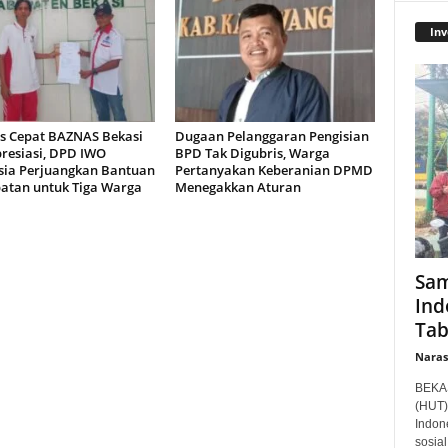
Inv
s Cepat BAZNAS Bekasi
Dugaan Pelanggaran Pengisian
presiasi, DPD IWO
BPD Tak Digubris, Warga
sia Perjuangkan Bantuan
Pertanyakan Keberanian DPMD
atan untuk Tiga Warga
Menegakkan Aturan
Sam
Ind
Tab
Narasi
BEKAS
(HUT)
Indon
sosia