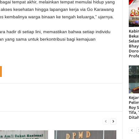
ebagai tempat akhir, melainkan tempat memulai hidup yang
 akses kesehatan hingga lapangan kerja via Go Karawang
s kembalinya warga binaan ke tengah keluarga,” ujarnya.
Kabir
 hadir di setiap lini, memastikan bahwa setiap individu
Beka
an yang sama untuk berkontribusi bagi kemajuan
Sela
Bhay
Doro
Profe
Kejar
Peli
Roy 
Tifa,
Dita