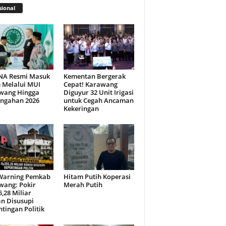
ional
NA Resmi Masuk
Kementan Bergerak
 Melalui MUI
Cepat! Karawang
wang Hingga
Diguyur 32 Unit Irigasi
engahan 2026
untuk Cegah Ancaman
Kekeringan
Warning Pemkab
Hitam Putih Koperasi
wang: Pokir
Merah Putih
,28 Miliar
n Disusupi
tingan Politik