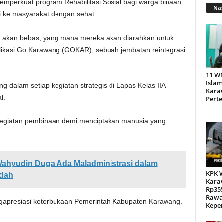
 memperkuat program Rehabilitasi Sosial bagi warga binaan
Nas
i ke masyarakat dengan sehat.
g akan bebas, yang mana mereka akan diarahkan untuk
likasi Go Karawang (GOKAR), sebuah jembatan reintegrasi
11 W
Islam
g dalam setiap kegiatan strategis di Lapas Kelas IIA
Kara
l.
Pert
kegiatan pembinaan demi menciptakan manusia yang
hyudin Duga Ada Maladministrasi dalam
KPK 
dah
Kara
Rp355
Rawa
gapresiasi keterbukaan Pemerintah Kabupaten Karawang.
Kepen