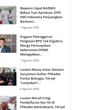
Respons Cepat BAZNAS
Bekasi Tuai Apresiasi, DPD
IWO Indonesia Perjuangkan
Bantuan...
7 Agustus 2026
Dugaan Pelanggaran
Pengisian BPD Tak Digubris,
Warga Pertanyakan
Keberanian DPMD
Menegakkan...
7 Agustus 2026
Lautan Massa Antar Maman
Suryaman Daftar Pilkades
Pantai Bahagia, Yel-yel
“Lanjutkan”...
6 Agustus 2026
Lautan Merah Iringi
Pendaftaran Nur Ali di
Pilkades Setialaksana, Yel-yel