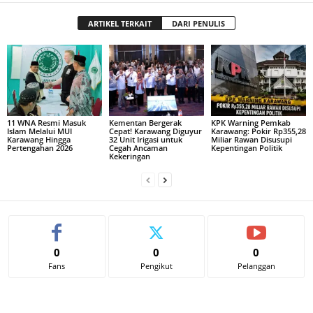
ARTIKEL TERKAIT
DARI PENULIS
11 WNA Resmi Masuk
Kementan Bergerak
KPK Warning Pemkab
Islam Melalui MUI
Cepat! Karawang Diguyur
Karawang: Pokir Rp355,28
Karawang Hingga
32 Unit Irigasi untuk
Miliar Rawan Disusupi
Pertengahan 2026
Cegah Ancaman
Kepentingan Politik
Kekeringan
0
0
0
Fans
Pengikut
Pelanggan