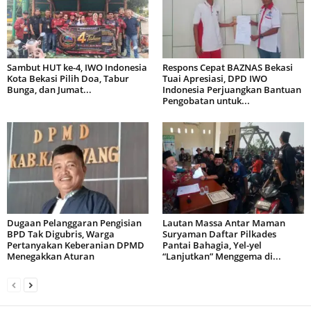
Sambut HUT ke-4, IWO Indonesia
Respons Cepat BAZNAS Bekasi
Kota Bekasi Pilih Doa, Tabur
Tuai Apresiasi, DPD IWO
Bunga, dan Jumat...
Indonesia Perjuangkan Bantuan
Pengobatan untuk...
Dugaan Pelanggaran Pengisian
Lautan Massa Antar Maman
BPD Tak Digubris, Warga
Suryaman Daftar Pilkades
Pertanyakan Keberanian DPMD
Pantai Bahagia, Yel-yel
Menegakkan Aturan
“Lanjutkan” Menggema di...