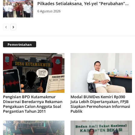
Pilkades Setialaksana, Yel-yel “Perubahan”...
6 Agustus 2026
Pemerintahan
Pengisian BPD Kutamakmur
Modal BUMDes Kemiri Rp390
Diwarnai Beredarnya Rekaman
Juta Lebih Dipertanyakan, FPJB
Pengakuan Calon Anggota Soal
Siapkan Permohonan Informasi
Pergantian Tahun 2011
Publik