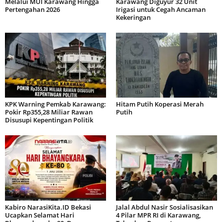
Melalui MUI Karawang Hingga
Karawang Diguyur 32 Unit
Pertengahan 2026
Irigasi untuk Cegah Ancaman
Kekeringan
KPK Warning Pemkab Karawang:
Hitam Putih Koperasi Merah
Pokir Rp355,28 Miliar Rawan
Putih
Disusupi Kepentingan Politik
Kabiro NarasiKita.ID Bekasi
Jalal Abdul Nasir Sosialisasikan
Ucapkan Selamat Hari
4 Pilar MPR RI di Karawang,