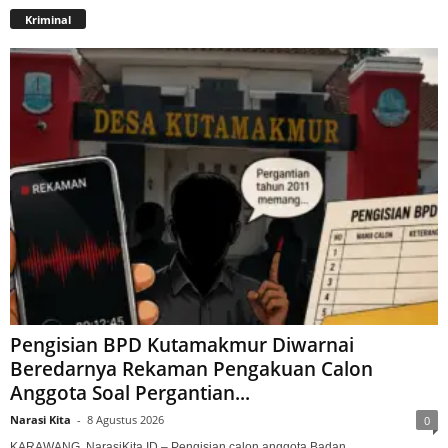
Kriminal
Pengisian BPD Kutamakmur Diwarnai
Beredarnya Rekaman Pengakuan Calon
Anggota Soal Pergantian...
Narasi Kita
-
8 Agustus 2026
0
KARAWANG, NarasiKita.ID – Pengisian calon anggota Badan