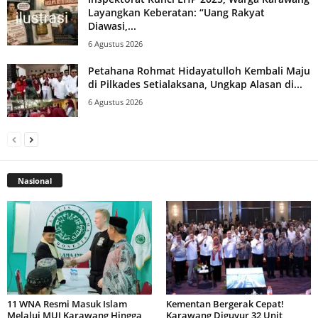
Layangkan Keberatan: “Uang Rakyat
Diawasi,...
6 Agustus 2026
Petahana Rohmat Hidayatulloh Kembali Maju
di Pilkades Setialaksana, Ungkap Alasan di...
6 Agustus 2026
Nasional
11 WNA Resmi Masuk Islam
Kementan Bergerak Cepat!
Melalui MUI Karawang Hingga
Karawang Diguyur 32 Unit