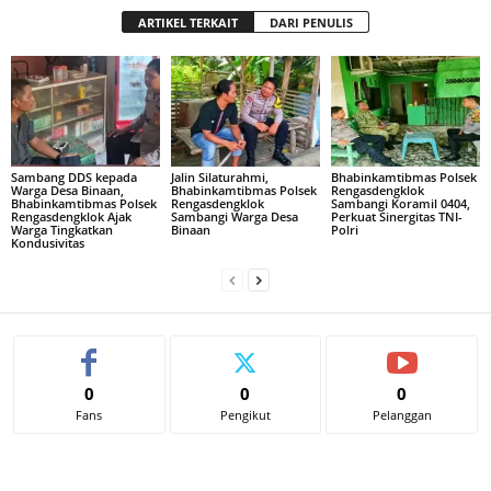
ARTIKEL TERKAIT
DARI PENULIS
Sambang DDS kepada
Jalin Silaturahmi,
Bhabinkamtibmas Polsek
Warga Desa Binaan,
Bhabinkamtibmas Polsek
Rengasdengklok
Bhabinkamtibmas Polsek
Rengasdengklok
Sambangi Koramil 0404,
Rengasdengklok Ajak
Sambangi Warga Desa
Perkuat Sinergitas TNI-
Warga Tingkatkan
Binaan
Polri
Kondusivitas
0
0
0
Fans
Pengikut
Pelanggan