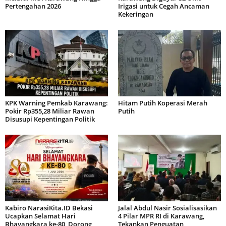
Pertengahan 2026
Irigasi untuk Cegah Ancaman
Kekeringan
KPK Warning Pemkab Karawang:
Hitam Putih Koperasi Merah
Pokir Rp355,28 Miliar Rawan
Putih
Disusupi Kepentingan Politik
Kabiro NarasiKita.ID Bekasi
Jalal Abdul Nasir Sosialisasikan
Ucapkan Selamat Hari
4 Pilar MPR RI di Karawang,
Bhayangkara ke-80, Dorong
Tekankan Penguatan