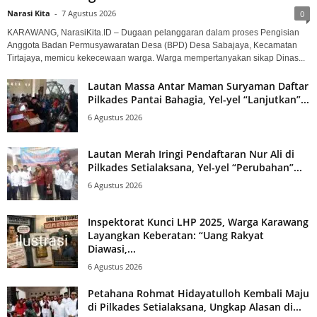
Narasi Kita
-
7 Agustus 2026
0
KARAWANG, NarasiKita.ID – Dugaan pelanggaran dalam proses Pengisian
Anggota Badan Permusyawaratan Desa (BPD) Desa Sabajaya, Kecamatan
Tirtajaya, memicu kekecewaan warga. Warga mempertanyakan sikap Dinas...
Lautan Massa Antar Maman Suryaman Daftar
Pilkades Pantai Bahagia, Yel-yel “Lanjutkan”...
6 Agustus 2026
Lautan Merah Iringi Pendaftaran Nur Ali di
Pilkades Setialaksana, Yel-yel “Perubahan”...
6 Agustus 2026
Inspektorat Kunci LHP 2025, Warga Karawang
Layangkan Keberatan: “Uang Rakyat
Diawasi,...
6 Agustus 2026
Petahana Rohmat Hidayatulloh Kembali Maju
di Pilkades Setialaksana, Ungkap Alasan di...