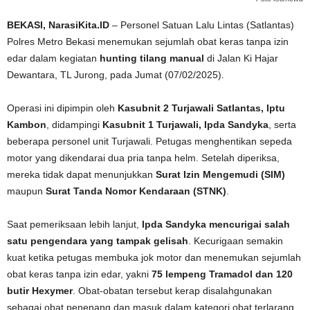
BEKASI, NarasiKita.ID
– Personel Satuan Lalu Lintas (Satlantas)
Polres Metro Bekasi menemukan sejumlah obat keras tanpa izin
edar dalam kegiatan
hunting tilang manual
di Jalan Ki Hajar
Dewantara, TL Jurong, pada Jumat (07/02/2025).
Operasi ini dipimpin oleh
Kasubnit 2 Turjawali Satlantas, Iptu
Kambon
, didampingi
Kasubnit 1 Turjawali, Ipda Sandyka
, serta
beberapa personel unit Turjawali. Petugas menghentikan sepeda
motor yang dikendarai dua pria tanpa helm. Setelah diperiksa,
mereka tidak dapat menunjukkan
Surat Izin Mengemudi (SIM)
maupun
Surat Tanda Nomor Kendaraan (STNK)
.
Saat pemeriksaan lebih lanjut,
Ipda Sandyka mencurigai salah
satu pengendara yang tampak gelisah
. Kecurigaan semakin
kuat ketika petugas membuka jok motor dan menemukan sejumlah
obat keras tanpa izin edar, yakni
75 lempeng Tramadol dan 120
butir Hexymer
. Obat-obatan tersebut kerap disalahgunakan
sebagai obat penenang dan masuk dalam kategori obat terlarang