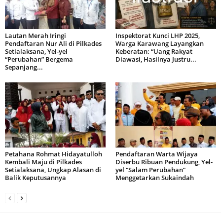
Lautan Merah Iringi
Inspektorat Kunci LHP 2025,
Pendaftaran Nur Ali di Pilkades
Warga Karawang Layangkan
Setialaksana, Yel-yel
Keberatan: “Uang Rakyat
“Perubahan” Bergema
Diawasi, Hasilnya Justru...
Sepanjang...
Petahana Rohmat Hidayatulloh
Pendaftaran Warta Wijaya
Kembali Maju di Pilkades
Diserbu Ribuan Pendukung, Yel-
Setialaksana, Ungkap Alasan di
yel “Salam Perubahan”
Balik Keputusannya
Menggetarkan Sukaindah