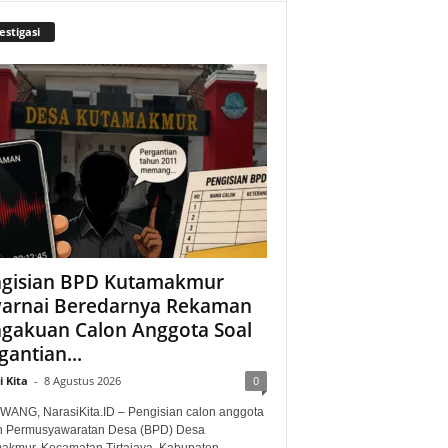
estigasi
gisian BPD Kutamakmur
arnai Beredarnya Rekaman
gakuan Calon Anggota Soal
gantian...
 Kita
-
8 Agustus 2026
0
ANG, NarasiKita.ID – Pengisian calon anggota
 Permusyawaratan Desa (BPD) Desa
akmur, Kecamatan Tirtajaya, Kabupaten