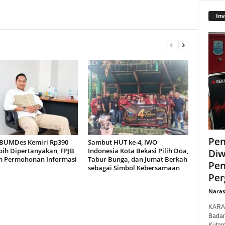
Inv
Pen
BUMDes Kemiri Rp390
Sambut HUT ke-4, IWO
bih Dipertanyakan, FPJB
Indonesia Kota Bekasi Pilih Doa,
Diw
n Permohonan Informasi
Tabur Bunga, dan Jumat Berkah
Pen
sebagai Simbol Kebersamaan
Per
Narasi
KARAW
Badan
Kutam