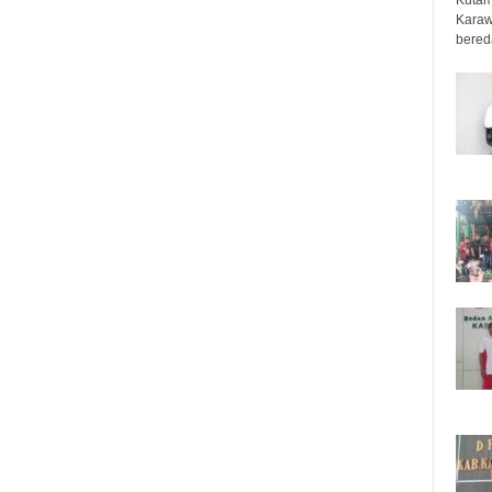
Karaw
bered