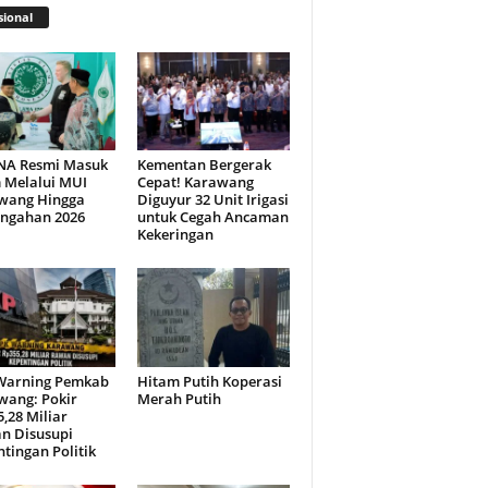
ional
NA Resmi Masuk
Kementan Bergerak
 Melalui MUI
Cepat! Karawang
wang Hingga
Diguyur 32 Unit Irigasi
engahan 2026
untuk Cegah Ancaman
Kekeringan
Warning Pemkab
Hitam Putih Koperasi
wang: Pokir
Merah Putih
,28 Miliar
n Disusupi
tingan Politik