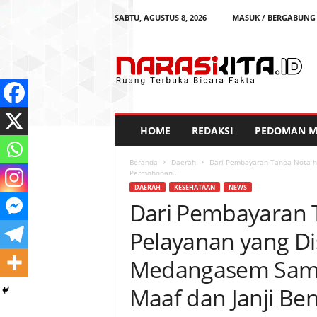
SABTU, AGUSTUS 8, 2026
MASUK / BERGABUNG
N
a
r
a
s
i
K
HOME
REDAKSI
PEDOMAN ME
i
t
Beranda
Daerah
Dari Pembayaran Tanpa Nota h
a
Permohonan...
DAERAH
KESEHATAAN
NEWS
Dari Pembayaran 
Pelayanan yang Di
Medangasem Sam
Maaf dan Janji Be