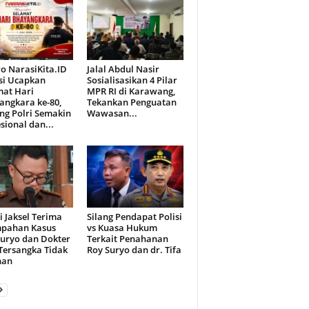
o NarasiKita.ID
Jalal Abdul Nasir
si Ucapkan
Sosialisasikan 4 Pilar
mat Hari
MPR RI di Karawang,
angkara ke-80,
Tekankan Penguatan
ng Polri Semakin
Wawasan...
sional dan...
i Jaksel Terima
Silang Pendapat Polisi
mpahan Kasus
vs Kuasa Hukum
Suryo dan Dokter
Terkait Penahanan
 Tersangka Tidak
Roy Suryo dan dr. Tifa
han