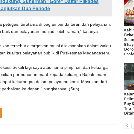
endukung, Suherman "Gore" Daftar Pilkades
anjutkan Dua Periode
petugas, terutama di bagian pendaftaran dan pelayanan,
Kabir
 baik dan pelayanan menjadi lebih ramah,” katanya.
Beka
Sela
Bhay
ikan tersebut ditargetkan mulai dilaksanakan dalam waktu
Doro
tan kualitas pelayanan publik di Puskesmas Medangasem.
Profe
ekusi. Sekali lagi saya atas nama pimpinan dan keluarga
ikan permohonan maaf kepada keluarga Bapak Imam
erdapat kekurangan dalam pelayanan kami. Masukan dari
 perbaikan ke depan,” pungkasnya. (Sup)
Kejar
Peli
Roy 
Tifa,
Dita