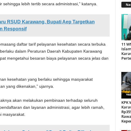
sehingga lebih tertib secara administrasi,” katanya.
Nas
ru RSUD Karawang, Bupati Aep Targetkan
n Responsif
11 W
emasang daftar tarif pelayanan kesehatan secara terbuka
Islam
g berlaku dalam Peraturan Daerah Kabupaten Karawang
Kara
Pert
at mengetahui besaran biaya pelayanan secara jelas dan
anan kesehatan yang berlaku sehingga masyarakat
an yang dikenakan,” ujarnya.
ihaknya akan melakukan pembinaan terhadap seluruh
KPK 
Kara
endaftaran dan layanan administrasi, agar lebih ramah,
Rp355
ni masyarakat.
Rawa
Kepen