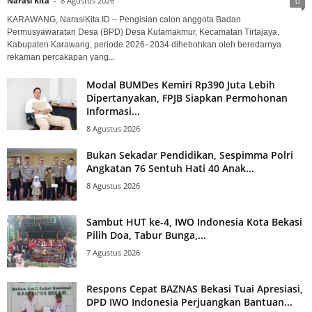
Narasi Kita
-
8 Agustus 2026
0
KARAWANG, NarasiKita.ID – Pengisian calon anggota Badan
Permusyawaratan Desa (BPD) Desa Kutamakmur, Kecamatan Tirtajaya,
Kabupaten Karawang, periode 2026–2034 dihebohkan oleh beredarnya
rekaman percakapan yang...
Modal BUMDes Kemiri Rp390 Juta Lebih
Dipertanyakan, FPJB Siapkan Permohonan
Informasi...
8 Agustus 2026
Bukan Sekadar Pendidikan, Sespimma Polri
Angkatan 76 Sentuh Hati 40 Anak...
8 Agustus 2026
Sambut HUT ke-4, IWO Indonesia Kota Bekasi
Pilih Doa, Tabur Bunga,...
7 Agustus 2026
Respons Cepat BAZNAS Bekasi Tuai Apresiasi,
DPD IWO Indonesia Perjuangkan Bantuan...