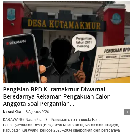
Pengisian BPD Kutamakmur Diwarnai
Beredarnya Rekaman Pengakuan Calon
Anggota Soal Pergantian...
Narasi Kita
-
8 Agustus 2026
0
KARAWANG, NarasiKita.ID – Pengisian calon anggota Badan
Permusyawaratan Desa (BPD) Desa Kutamakmur, Kecamatan Tirtajaya,
Kabupaten Karawang, periode 2026–2034 dihebohkan oleh beredarnya