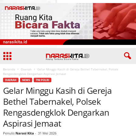
Beranda
Daerah
Gelar Minggu Kasih di Gereja Bethel Tabernakel, Polsek
Rengasdengklok Dengarkan Aspirasi Jemaat
DAERAH
NEWS
TNI POLRI
Gelar Minggu Kasih di Gereja
Bethel Tabernakel, Polsek
Rengasdengklok Dengarkan
Aspirasi Jemaat
Penulis
Narasi Kita
-
31 Mei 2026