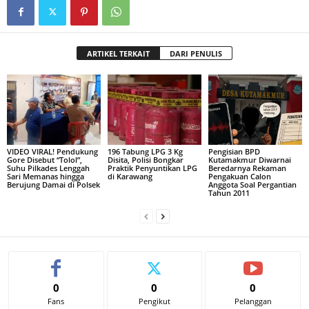
ARTIKEL TERKAIT
DARI PENULIS
VIDEO VIRAL! Pendukung
196 Tabung LPG 3 Kg
Pengisian BPD
Gore Disebut “Tolol”,
Disita, Polisi Bongkar
Kutamakmur Diwarnai
Suhu Pilkades Lenggah
Praktik Penyuntikan LPG
Beredarnya Rekaman
Sari Memanas hingga
di Karawang
Pengakuan Calon
Berujung Damai di Polsek
Anggota Soal Pergantian
Tahun 2011
0
0
0
Fans
Pengikut
Pelanggan