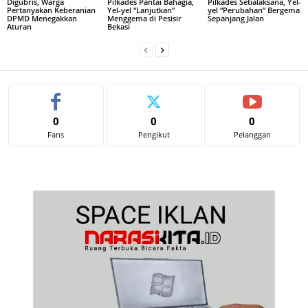
Digubris, Warga
Pilkades Pantai Bahagia,
Pilkades Setialaksana, Yel-
Pertanyakan Keberanian
Yel-yel “Lanjutkan”
yel “Perubahan” Bergema
DPMD Menegakkan
Menggema di Pesisir
Sepanjang Jalan
Aturan
Bekasi
0
0
0
Fans
Pengikut
Pelanggan