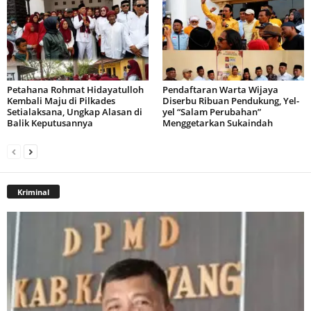
Petahana Rohmat Hidayatulloh
Pendaftaran Warta Wijaya
Kembali Maju di Pilkades
Diserbu Ribuan Pendukung, Yel-
Setialaksana, Ungkap Alasan di
yel “Salam Perubahan”
Balik Keputusannya
Menggetarkan Sukaindah
Kriminal