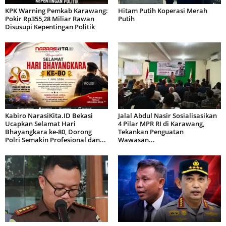
KPK Warning Pemkab Karawang:
Hitam Putih Koperasi Merah
Pokir Rp355,28 Miliar Rawan
Putih
Disusupi Kepentingan Politik
Kabiro NarasiKita.ID Bekasi
Jalal Abdul Nasir Sosialisasikan
Ucapkan Selamat Hari
4 Pilar MPR RI di Karawang,
Bhayangkara ke-80, Dorong
Tekankan Penguatan
Polri Semakin Profesional dan...
Wawasan...