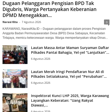
Dugaan Pelanggaran Pengisian BPD Tak
Digubris, Warga Pertanyakan Keberanian
DPMD Menegakkan...
Narasi Kita
-
7 Agustus 2026
0
KARAWANG, NarasiKita.ID – Dugaan pelanggaran dalam proses Pengisian
Anggota Badan Permusyawaratan Desa (BPD) Desa Sabajaya, Kecamatan
Tirtajaya, memicu kekecewaan warga. Warga mempertanyakan sikap Dinas...
Lautan Massa Antar Maman Suryaman Daftar
Pilkades Pantai Bahagia, Yel-yel “Lanjutkan”...
6 Agustus 2026
Lautan Merah Iringi Pendaftaran Nur Ali di
Pilkades Setialaksana, Yel-yel “Perubahan”...
6 Agustus 2026
Inspektorat Kunci LHP 2025, Warga Karawang
Layangkan Keberatan: “Uang Rakyat
Diawasi,...
6 Agustus 2026