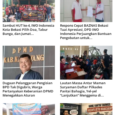
Sambut HUT ke-4, IWO Indonesia
Respons Cepat BAZNAS Bekasi
Kota Bekasi Pilih Doa, Tabur
Tuai Apresiasi, DPD IWO
Bunga, dan Jumat...
Indonesia Perjuangkan Bantuan
Pengobatan untuk...
Dugaan Pelanggaran Pengisian
Lautan Massa Antar Maman
BPD Tak Digubris, Warga
Suryaman Daftar Pilkades
Pertanyakan Keberanian DPMD
Pantai Bahagia, Yel-yel
Menegakkan Aturan
“Lanjutkan” Menggema di...