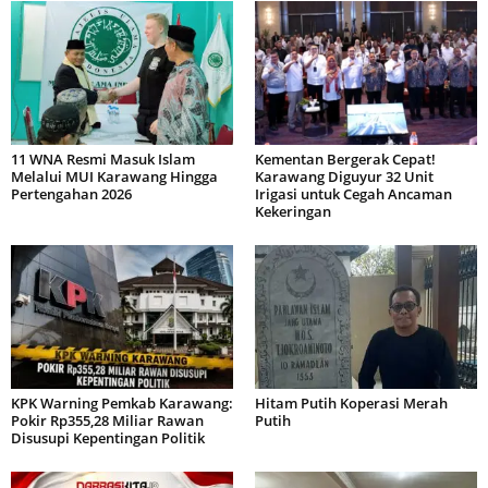
11 WNA Resmi Masuk Islam
Kementan Bergerak Cepat!
Melalui MUI Karawang Hingga
Karawang Diguyur 32 Unit
Pertengahan 2026
Irigasi untuk Cegah Ancaman
Kekeringan
KPK Warning Pemkab Karawang:
Hitam Putih Koperasi Merah
Pokir Rp355,28 Miliar Rawan
Putih
Disusupi Kepentingan Politik