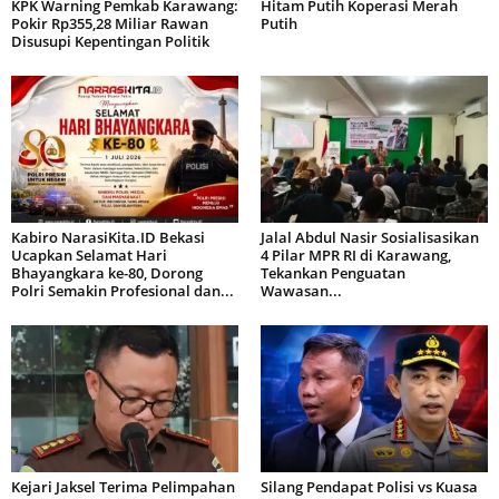
KPK Warning Pemkab Karawang:
Hitam Putih Koperasi Merah
Pokir Rp355,28 Miliar Rawan
Putih
Disusupi Kepentingan Politik
Kabiro NarasiKita.ID Bekasi
Jalal Abdul Nasir Sosialisasikan
Ucapkan Selamat Hari
4 Pilar MPR RI di Karawang,
Bhayangkara ke-80, Dorong
Tekankan Penguatan
Polri Semakin Profesional dan...
Wawasan...
Kejari Jaksel Terima Pelimpahan
Silang Pendapat Polisi vs Kuasa