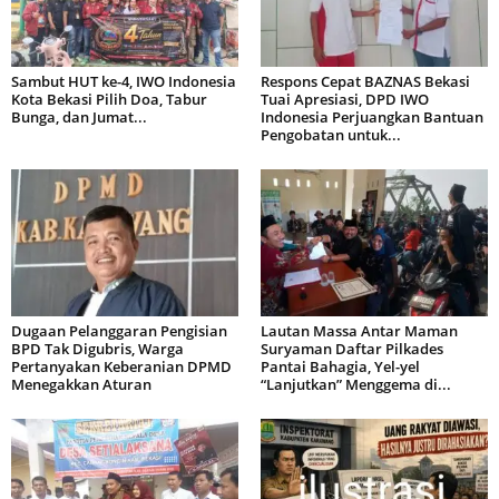
Sambut HUT ke-4, IWO Indonesia
Respons Cepat BAZNAS Bekasi
Kota Bekasi Pilih Doa, Tabur
Tuai Apresiasi, DPD IWO
Bunga, dan Jumat...
Indonesia Perjuangkan Bantuan
Pengobatan untuk...
Dugaan Pelanggaran Pengisian
Lautan Massa Antar Maman
BPD Tak Digubris, Warga
Suryaman Daftar Pilkades
Pertanyakan Keberanian DPMD
Pantai Bahagia, Yel-yel
Menegakkan Aturan
“Lanjutkan” Menggema di...