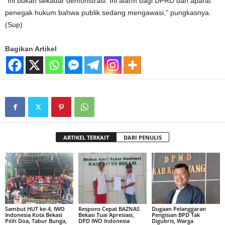
“Ini bukan sekadar demonstrasi. Ini alarm bagi DPRD dan aparat
penegak hukum bahwa publik sedang mengawasi,” pungkasnya.
(Sup)
Bagikan Artikel
ARTIKEL TERKAIT
DARI PENULIS
Sambut HUT ke-4, IWO
Respons Cepat BAZNAS
Dugaan Pelanggaran
Indonesia Kota Bekasi
Bekasi Tuai Apresiasi,
Pengisian BPD Tak
Pilih Doa, Tabur Bunga,
DPD IWO Indonesia
Digubris, Warga