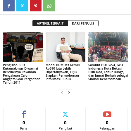
ARTIKEL TERKAIT
DARI PENULIS
Pengisian BPD
Modal BUMDes Kemiri
Sambut HUT ke-4, IWO
Kutamakmur Diwarnai
Rp390 Juta Lebih
Indonesia Kota Bekasi
Beredarnya Rekaman
Dipertanyakan, FPJB
Pilih Doa, Tabur Bunga,
Pengakuan Calon
Siapkan Permohonan
dan Jumat Berkah sebagai
Anggota Soal Pergantian
Informasi Publik
Simbol Kebersamaan
Tahun 2011
0
0
0
Fans
Pengikut
Pelanggan