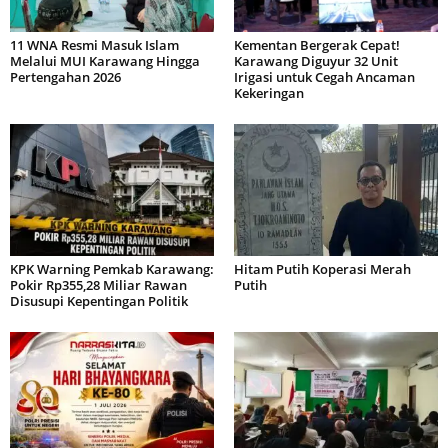
11 WNA Resmi Masuk Islam
Kementan Bergerak Cepat!
Melalui MUI Karawang Hingga
Karawang Diguyur 32 Unit
Pertengahan 2026
Irigasi untuk Cegah Ancaman
Kekeringan
KPK Warning Pemkab Karawang:
Hitam Putih Koperasi Merah
Pokir Rp355,28 Miliar Rawan
Putih
Disusupi Kepentingan Politik