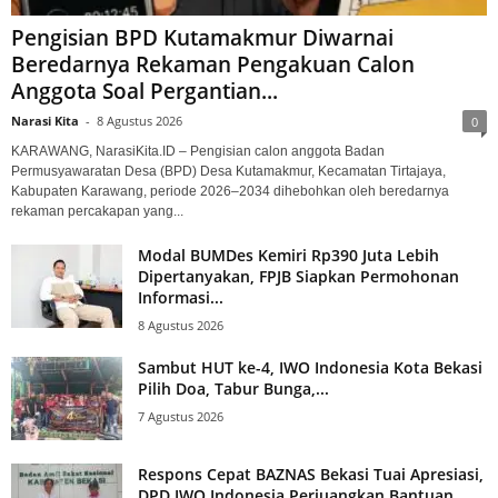
Pengisian BPD Kutamakmur Diwarnai
Beredarnya Rekaman Pengakuan Calon
Anggota Soal Pergantian...
Narasi Kita
-
8 Agustus 2026
0
KARAWANG, NarasiKita.ID – Pengisian calon anggota Badan
Permusyawaratan Desa (BPD) Desa Kutamakmur, Kecamatan Tirtajaya,
Kabupaten Karawang, periode 2026–2034 dihebohkan oleh beredarnya
rekaman percakapan yang...
Modal BUMDes Kemiri Rp390 Juta Lebih
Dipertanyakan, FPJB Siapkan Permohonan
Informasi...
8 Agustus 2026
Sambut HUT ke-4, IWO Indonesia Kota Bekasi
Pilih Doa, Tabur Bunga,...
7 Agustus 2026
Respons Cepat BAZNAS Bekasi Tuai Apresiasi,
DPD IWO Indonesia Perjuangkan Bantuan...