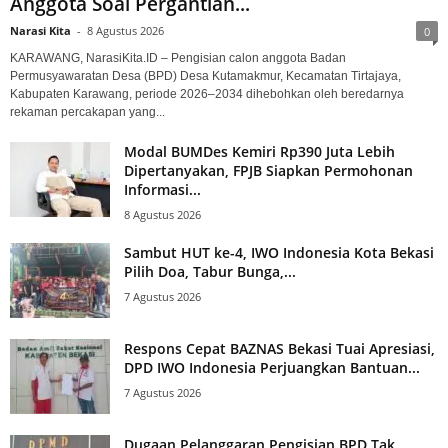
Anggota Soal Pergantian...
Narasi Kita
-
8 Agustus 2026
0
KARAWANG, NarasiKita.ID – Pengisian calon anggota Badan
Permusyawaratan Desa (BPD) Desa Kutamakmur, Kecamatan Tirtajaya,
Kabupaten Karawang, periode 2026–2034 dihebohkan oleh beredarnya
rekaman percakapan yang...
Modal BUMDes Kemiri Rp390 Juta Lebih
Dipertanyakan, FPJB Siapkan Permohonan
Informasi...
8 Agustus 2026
Sambut HUT ke-4, IWO Indonesia Kota Bekasi
Pilih Doa, Tabur Bunga,...
7 Agustus 2026
Respons Cepat BAZNAS Bekasi Tuai Apresiasi,
DPD IWO Indonesia Perjuangkan Bantuan...
7 Agustus 2026
Dugaan Pelanggaran Pengisian BPD Tak