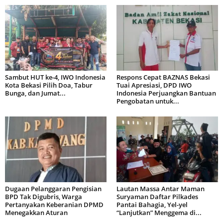
Sambut HUT ke-4, IWO Indonesia
Respons Cepat BAZNAS Bekasi
Kota Bekasi Pilih Doa, Tabur
Tuai Apresiasi, DPD IWO
Bunga, dan Jumat...
Indonesia Perjuangkan Bantuan
Pengobatan untuk...
Dugaan Pelanggaran Pengisian
Lautan Massa Antar Maman
BPD Tak Digubris, Warga
Suryaman Daftar Pilkades
Pertanyakan Keberanian DPMD
Pantai Bahagia, Yel-yel
Menegakkan Aturan
“Lanjutkan” Menggema di...