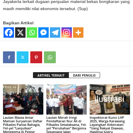
Jayakerta terkait dugaan penjualan material bekas bongkaran yang
masih memiliki nilai ekonomis tersebut. (Sup)
Bagikan Artikel
ARTIKEL TERKAIT
DARI PENULIS
Lautan Massa Antar
Lautan Merah Iringi
Inspektorat Kunci LHP
Maman Suryaman Daftar
Pendaftaran Nur Ali di
2025, Warga Karawang
Pilkades Pantai Bahagia,
Pilkades Setialaksana, Yel-
Layangkan Keberatan:
Yel-yel “Lanjutkan”
yel “Perubahan” Bergema
“Uang Rakyat Diawasi,
Menggema di Pesisir
Sepanjang Jalan
Hasilnya Justru