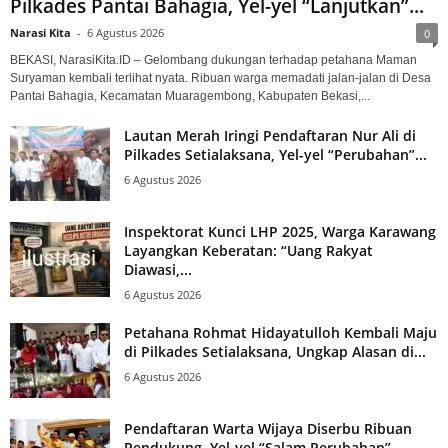
Pilkades Pantai Bahagia, Yel-yel “Lanjutkan”...
Narasi Kita
-
6 Agustus 2026
0
BEKASI, NarasiKita.ID – Gelombang dukungan terhadap petahana Maman
Suryaman kembali terlihat nyata. Ribuan warga memadati jalan-jalan di Desa
Pantai Bahagia, Kecamatan Muaragembong, Kabupaten Bekasi,...
Lautan Merah Iringi Pendaftaran Nur Ali di
Pilkades Setialaksana, Yel-yel “Perubahan”...
6 Agustus 2026
Inspektorat Kunci LHP 2025, Warga Karawang
Layangkan Keberatan: “Uang Rakyat
Diawasi,...
6 Agustus 2026
Petahana Rohmat Hidayatulloh Kembali Maju
di Pilkades Setialaksana, Ungkap Alasan di...
6 Agustus 2026
Pendaftaran Warta Wijaya Diserbu Ribuan
Pendukung, Yel-yel “Salam Perubahan”