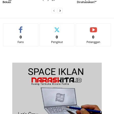
Bekasi
Dirahasiakan?”
0
0
0
Fans
Pengikut
Pelanggan