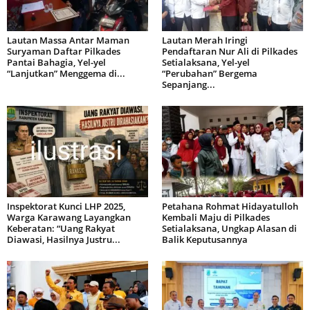
Lautan Massa Antar Maman
Lautan Merah Iringi
Suryaman Daftar Pilkades
Pendaftaran Nur Ali di Pilkades
Pantai Bahagia, Yel-yel
Setialaksana, Yel-yel
“Lanjutkan” Menggema di...
“Perubahan” Bergema
Sepanjang...
Inspektorat Kunci LHP 2025,
Petahana Rohmat Hidayatulloh
Warga Karawang Layangkan
Kembali Maju di Pilkades
Keberatan: “Uang Rakyat
Setialaksana, Ungkap Alasan di
Diawasi, Hasilnya Justru...
Balik Keputusannya