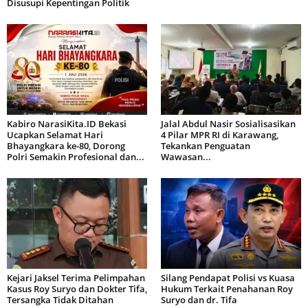
Disusupi Kepentingan Politik
Kabiro NarasiKita.ID Bekasi
Jalal Abdul Nasir Sosialisasikan
Ucapkan Selamat Hari
4 Pilar MPR RI di Karawang,
Bhayangkara ke-80, Dorong
Tekankan Penguatan
Polri Semakin Profesional dan...
Wawasan...
Kejari Jaksel Terima Pelimpahan
Silang Pendapat Polisi vs Kuasa
Kasus Roy Suryo dan Dokter Tifa,
Hukum Terkait Penahanan Roy
Tersangka Tidak Ditahan
Suryo dan dr. Tifa