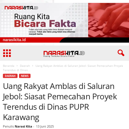
Beranda
Daerah
Uang Rakyat Amblas di Saluran Jebol: Siasat Pemecahan Proyek
Terendus di Dinas...
DAERAH
NEWS
Uang Rakyat Amblas di Saluran
Jebol: Siasat Pemecahan Proyek
Terendus di Dinas PUPR
Karawang
Penulis
Narasi Kita
-
13 Juni 2025