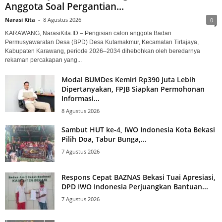
Anggota Soal Pergantian...
Narasi Kita
-
8 Agustus 2026
0
KARAWANG, NarasiKita.ID – Pengisian calon anggota Badan
Permusyawaratan Desa (BPD) Desa Kutamakmur, Kecamatan Tirtajaya,
Kabupaten Karawang, periode 2026–2034 dihebohkan oleh beredarnya
rekaman percakapan yang...
Modal BUMDes Kemiri Rp390 Juta Lebih
Dipertanyakan, FPJB Siapkan Permohonan
Informasi...
8 Agustus 2026
Sambut HUT ke-4, IWO Indonesia Kota Bekasi
Pilih Doa, Tabur Bunga,...
7 Agustus 2026
Respons Cepat BAZNAS Bekasi Tuai Apresiasi,
DPD IWO Indonesia Perjuangkan Bantuan...
7 Agustus 2026