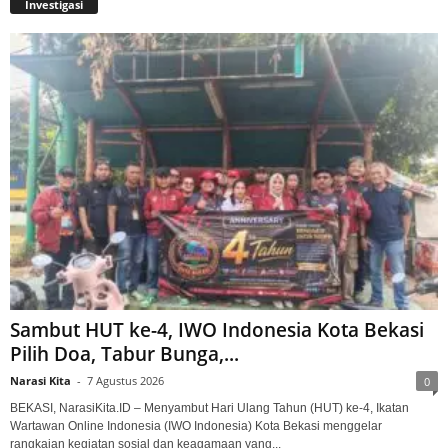
Investigasi
Sambut HUT ke-4, IWO Indonesia Kota Bekasi
Pilih Doa, Tabur Bunga,...
Narasi Kita
-
7 Agustus 2026
0
BEKASI, NarasiKita.ID – Menyambut Hari Ulang Tahun (HUT) ke-4, Ikatan
Wartawan Online Indonesia (IWO Indonesia) Kota Bekasi menggelar
rangkaian kegiatan sosial dan keagamaan yang...