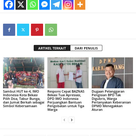
ARTIKEL TERKAIT
DARI PENULIS
Sambut HUT ke-4, IWO
Respons Cepat BAZNAS
Dugaan Pelanggaran
Indonesia Kota Bekasi
Bekasi Tuai Apresiasi,
Pengisian BPD Tak
Pilih Doa, Tabur Bunga,
DPD IWO Indonesia
Digubris, Warga
dan Jumat Berkah sebagai
Perjuangkan Bantuan
Pertanyakan Keberanian
Simbol Kebersamaan
Pengobatan untuk Tiga
DPMD Menegakkan
Warga
Aturan