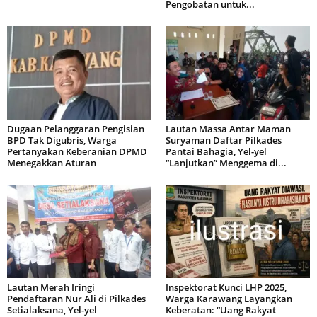
Pengobatan untuk...
Dugaan Pelanggaran Pengisian
Lautan Massa Antar Maman
BPD Tak Digubris, Warga
Suryaman Daftar Pilkades
Pertanyakan Keberanian DPMD
Pantai Bahagia, Yel-yel
Menegakkan Aturan
“Lanjutkan” Menggema di...
Lautan Merah Iringi
Inspektorat Kunci LHP 2025,
Pendaftaran Nur Ali di Pilkades
Warga Karawang Layangkan
Setialaksana, Yel-yel
Keberatan: “Uang Rakyat