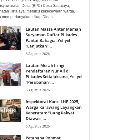
syawaratan Desa (BPD) Desa Sabajaya,
atan Tirtajaya, memicu kekecewaan warga.
 mempertanyakan sikap Dinas...
Lautan Massa Antar Maman
Suryaman Daftar Pilkades
Pantai Bahagia, Yel-yel
“Lanjutkan”...
6 Agustus 2026
Lautan Merah Iringi
Pendaftaran Nur Ali di
Pilkades Setialaksana, Yel-yel
“Perubahan”...
6 Agustus 2026
Inspektorat Kunci LHP 2025,
Warga Karawang Layangkan
Keberatan: “Uang Rakyat
Diawasi,...
6 Agustus 2026
Petahana Rohmat