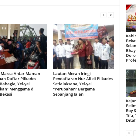
Kabir
Beka
Sela
Bhay
Doro
Profe
 Massa Antar Maman
Lautan Merah Iringi
an Daftar Pilkades
Pendaftaran Nur Ali di Pilkades
Bahagia, Yel-yel
Setialaksana, Yel-yel
tkan” Menggema di
“Perubahan” Bergema
 Bekasi
Sepanjang Jalan
Kejar
Peli
Roy 
Tifa,
Dita