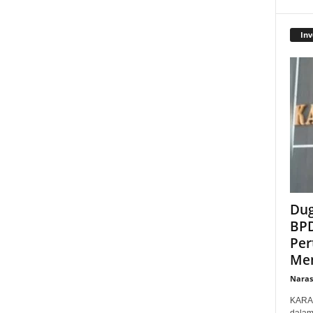
Inv
Dug
BPD
Per
Men
Narasi
KARAW
dalam