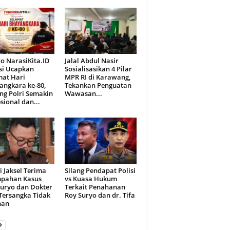
o NarasiKita.ID
Jalal Abdul Nasir
si Ucapkan
Sosialisasikan 4 Pilar
mat Hari
MPR RI di Karawang,
angkara ke-80,
Tekankan Penguatan
ng Polri Semakin
Wawasan...
sional dan...
i Jaksel Terima
Silang Pendapat Polisi
mpahan Kasus
vs Kuasa Hukum
Suryo dan Dokter
Terkait Penahanan
 Tersangka Tidak
Roy Suryo dan dr. Tifa
han