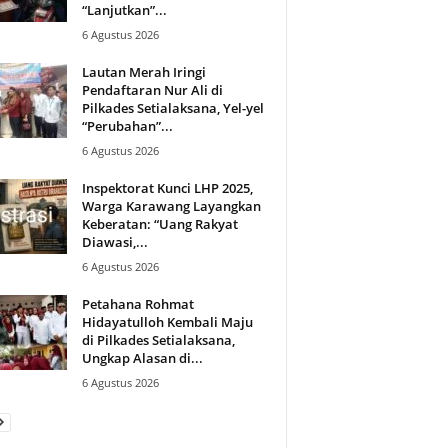
“Lanjutkan”...
6 Agustus 2026
Lautan Merah Iringi
Pendaftaran Nur Ali di
Pilkades Setialaksana, Yel-yel
“Perubahan”...
6 Agustus 2026
Inspektorat Kunci LHP 2025,
Warga Karawang Layangkan
Keberatan: “Uang Rakyat
Diawasi,...
6 Agustus 2026
Petahana Rohmat
Hidayatulloh Kembali Maju
di Pilkades Setialaksana,
Ungkap Alasan di...
6 Agustus 2026