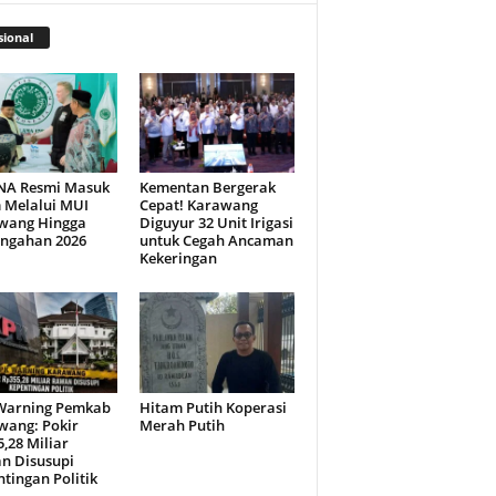
ional
NA Resmi Masuk
Kementan Bergerak
 Melalui MUI
Cepat! Karawang
wang Hingga
Diguyur 32 Unit Irigasi
engahan 2026
untuk Cegah Ancaman
Kekeringan
Warning Pemkab
Hitam Putih Koperasi
wang: Pokir
Merah Putih
,28 Miliar
n Disusupi
tingan Politik