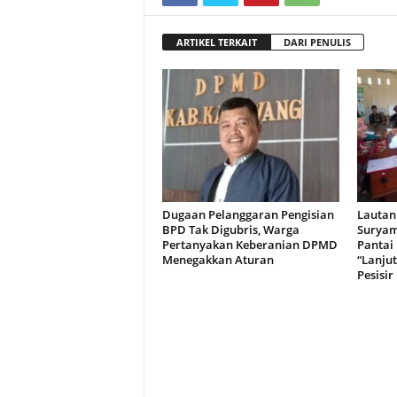
ARTIKEL TERKAIT
DARI PENULIS
Dugaan Pelanggaran Pengisian
Lautan
BPD Tak Digubris, Warga
Suryam
Pertanyakan Keberanian DPMD
Pantai 
Menegakkan Aturan
“Lanju
Pesisir