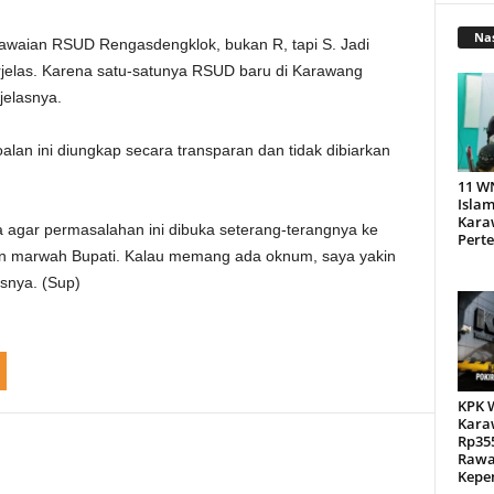
Nas
waian RSUD Rengasdengklok, bukan R, tapi S. Jadi
rjelas. Karena satu-satunya RSUD baru di Karawang
elasnya.
lan ini diungkap secara transparan dan tidak dibiarkan
11 W
Islam
Kara
 agar permasalahan ini dibuka seterang-terangnya ke
Pert
dan marwah Bupati. Kalau memang ada oknum, saya yakin
snya. (Sup)
KPK 
Kara
Rp355
Rawa
Kepen