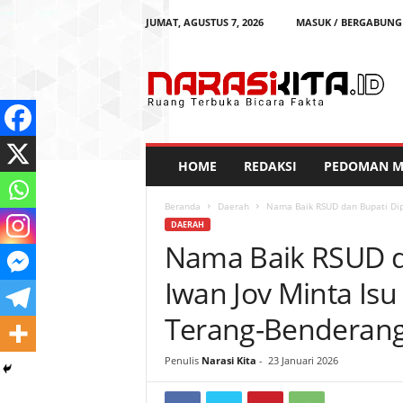
JUMAT, AGUSTUS 7, 2026
MASUK / BERGABUNG
N
a
r
a
s
i
K
HOME
REDAKSI
PEDOMAN ME
i
t
Beranda
Daerah
Nama Baik RSUD dan Bupati Dip
a
DAERAH
Nama Baik RSUD d
Iwan Jov Minta Is
Terang-Benderan
Penulis
Narasi Kita
-
23 Januari 2026