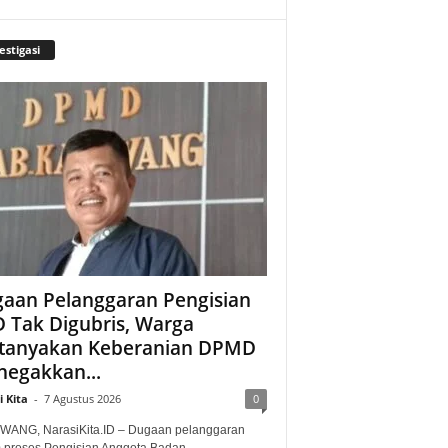
estigasi
aan Pelanggaran Pengisian
 Tak Digubris, Warga
tanyakan Keberanian DPMD
egakkan...
 Kita
-
7 Agustus 2026
0
ANG, NarasiKita.ID – Dugaan pelanggaran
 proses Pengisian Anggota Badan